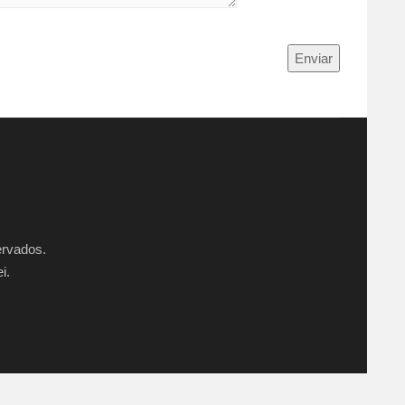
Enviar
ervados.
i.