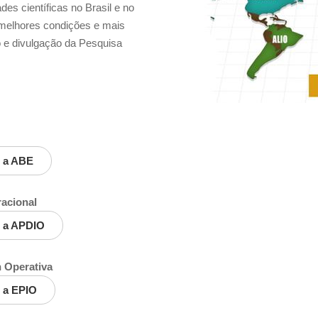
s científicas no Brasil e no
s melhores condições e mais
 e divulgação da Pesquisa
e a ABE
acional
e a APDIO
n Operativa
 a EPIO