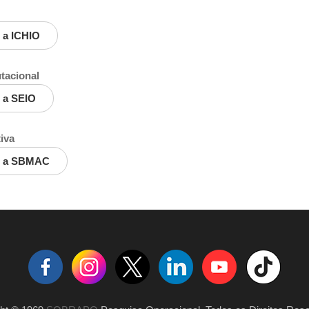
 a ICHIO
tacional
 a SEIO
iva
 e a SBMAC